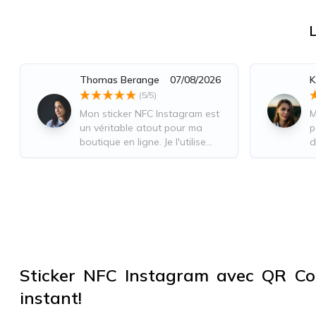
Thomas Berange
07/08/2026
K
(
5
/5)
Mon sticker NFC Instagram est
M
un véritable atout pour ma
p
boutique en ligne. Je l'utilise
d
pour orienter mes clients
m
directement vers mon site web
p
où ils peuvent découvrir
f
toutes mes créations et
t
passer commande.
Sticker NFC Instagram avec QR Co
instant!