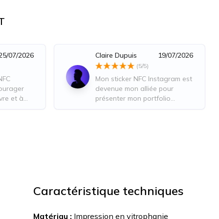
T
25/07/2026
Claire Dupuis
19/07/2026
(
5
/5)
 NFC
Mon sticker NFC Instagram est
ourager
devenue mon alliée pour
vre et à
présenter mon portfolio
enus
animalier.
cellent
 contact
iver et de
Caractéristique techniques
Matériau :
Impression en vitrophanie