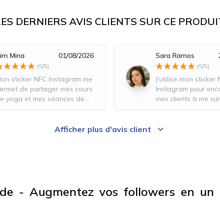
LES DERNIERS AVIS CLIENTS SUR CE PRODUI
im Mina
01/08/2026
Sara Ramos
(
5
/5)
(
5
/5)
on sticker NFC Instagram me
J'utilise mon sticker
ermet de partager mes cours
Instagram pour enc
e yoga et mes séances de
mes clients à me sui
éditation avec mes élèves. Ils
découvrir mes cont
euvent ainsi retrouver
sportifs. C'est un ex
acilement mon planning, mes
moyen de rester en
Afficher plus d'avis client
arifs et mes coordonnées.
avec eux, de les mot
les fidéliser.
de - Augmentez vos followers en un