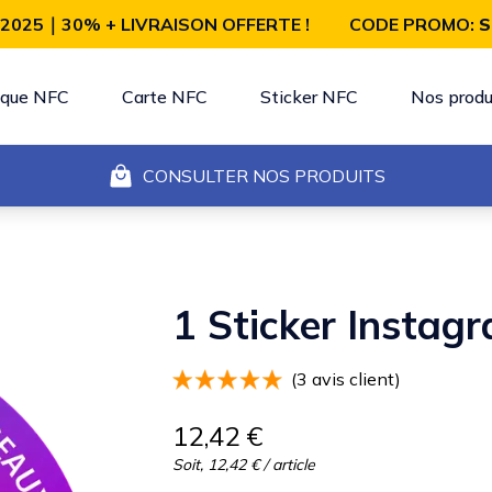
 2025｜30% + LIVRAISON OFFERTE !
CODE PROMO:
S
aque NFC
Carte NFC
Sticker NFC
Nos produ
CONSULTER NOS PRODUITS
1 Sticker Instag
(
3
avis client)
12,42 €
Soit,
12,42 €
/ article