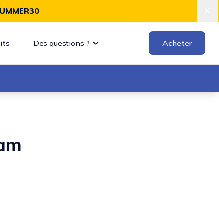
UMMER30
Dis
its
Des questions ?
Acheter
ram